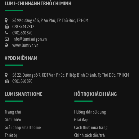
LUMI - CHI NHÁNH TP.HỒ CHÍ MINH
Số 99 đường số 5, P. An Phú, TP. Thủ Đức, TP.HCM
028 3744 2812
0901 860 870
info@lumisaigon.vn
www.lumivn.vn
VPĐD MIỀN NAM
Số 22, Đường số 7, KĐT Vạn Phúc, P.Hiệp Bình Chánh, Tp Thủ Đức, TP HCM
0901 860 870
LUMI SMART HOME
HỖ TRỢ KHÁCH HÀNG
Trang chủ
Hướng dẫn sử dụng
Giới thiệu
Giải đáp
Giải pháp smarthome
Cách thức mua hàng
Thiết bị
Chính sách đổi/trả