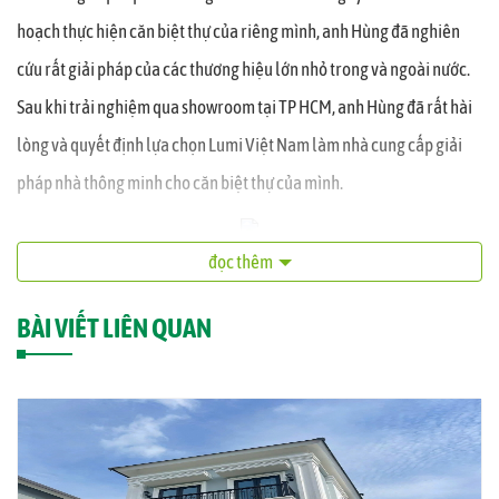
hoạch thực hiện căn biệt thự của riêng mình, anh Hùng đã nghiên
cứu rất giải pháp của các thương hiệu lớn nhỏ trong và ngoài nước.
Sau khi trải nghiệm qua showroom tại TP HCM, anh Hùng đã rất hài
lòng và quyết định lựa chọn Lumi Việt Nam làm nhà cung cấp giải
pháp nhà thông minh cho căn biệt thự của mình.
đọc thêm
Tổng thể căn biệt thự tuyệt đẹp nhà anh Hùng nhìn từ bên ngoài
BÀI VIẾT LIÊN QUAN
Thiết kế kính cường lực dày 4 m2 với vòng tròn tỏa sáng từ tâm giúp
sản phẩm nổi bật tinh tế trên nền tường gỗ
Công tắc cảm ứng Lumi sang trọng và tinh tế