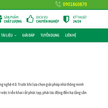
0901860870
SẢN PHẨM
DỊCH VỤ
KỸ THUẬT
CHẤT LƯỢNG
CHUYÊN NGHIỆP
24/24
TÀI LIỆU
GIẢI ĐÁP
TUYỂN DỤNG
LIÊN HỆ
công nghệ 4.0. Trước khi lựa chọn giải pháp nhà thông minh
c triển khai rất phức tạp, phải tác động đến hạ tầng sẵn