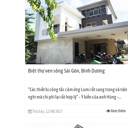
Biệt thự ven sông Sài Gòn, Bình Dương
“Các thiết bị công tắc cảm ứng Lumi rất sang trọng và tiện
Công tắc cảm ứng L
nghi mà chi phí lại rất hợp lý” – Ý kiến của anh Hùng –...
Xem thêm
Thứ bảy, 12/08/2017