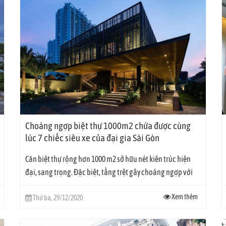
ng minh. Anh khách siêu dễ thương đã quyết định triển khai hệ thống này do 
 thể kiểm soát, điều khiển mọi thiết bị trong ngôi nhà dù ở bất cứ đâu
̀n giúp gia đình an tâm mọi lúc mọi nơi với tính năng cảnh báo chống trộm
òi hú, đèn soáy, bật đèn, mở rèm… và gửi cảnh báo đến smartphone khi ngôi
Choáng ngợp biệt thự 1000m2 chứa được cùng
lúc 7 chiếc siêu xe của đại gia Sài Gòn
Căn biệt thự rộng hơn 1000 m2 sở hữu nét kiên trúc hiện
đại, sang trọng. Đặc biệt, tầng trệt gây choáng ngợp với
thiết kế mở, sức...
Xem thêm
Thứ ba, 29/12/2020