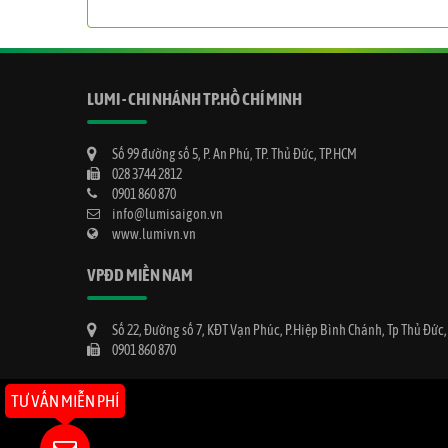
LUMI - CHI NHÁNH TP.HỒ CHÍ MINH
Số 99 đường số 5, P. An Phú, TP. Thủ Đức, TP.HCM
028 3744 2812
0901 860 870
info@lumisaigon.vn
www.lumivn.vn
VPĐD MIỀN NAM
Số 22, Đường số 7, KĐT Vạn Phúc, P.Hiệp Bình Chánh, Tp Thủ Đức
0901 860 870
TƯ VẤN MIỄN PHÍ