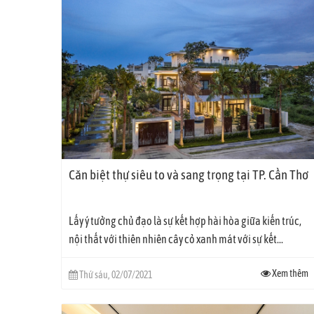
Sau khi tham quan và trải nghiệm thực tế giải pháp nhà thô
khai nhanh chóng, thiết bị tinh tế từ thiết kế đến chất lượng, có
Ngoài việc điều khiển các thiết bị linh hoạt, giải pháp co
trong/ngoài ngôi nhà dễ dàng. Các cảm biến sẽ kích hoạt: c
Căn biệt thự siêu to và sang trọng tại TP. Cần Thơ
Một số hình ảnh về căn biệt phủ siêu to và sang trọng:
Lấy ý tưởng chủ đạo là sự kết hợp hài hòa giữa kiến trúc,
nội thất với thiên nhiên cây cỏ xanh mát với sự kết...
Xem thêm
Thứ sáu, 02/07/2021