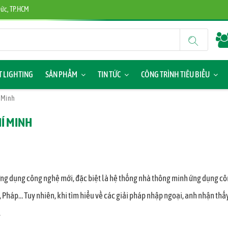
 Đức, TP.HCM
 LIGHTING
SẢN PHẨM
TIN TỨC
CÔNG TRÌNH TIÊU BIỂU
í Minh
HÍ MINH
bị ứng dụng công nghệ mới, đặc biệt là hệ thống nhà thông minh ứng dụng 
… Tuy nhiên, khi tìm hiểu về các giải pháp nhập ngoại, anh nhận thấy việ
.