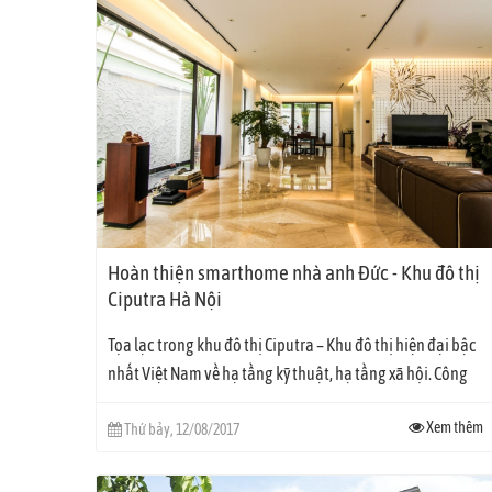
Hoàn thiện smarthome nhà anh Đức - Khu đô thị
Ciputra Hà Nội
Tọa lạc trong khu đô thị Ciputra – Khu đô thị hiện đại bậc
nhất Việt Nam về hạ tầng kỹ thuật, hạ tầng xã hội. Công
trình biệt...
Xem thêm
Thứ bảy, 12/08/2017