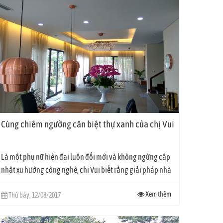
có nhiều ưu điểm: không đục phá đi lại đường dây, triển
 qua smartphone. Đặc biệt là bằng giọng nói của chính mình.
. Các camera giám sát 24/7 theo dõi các hoạt động bên
 nhà có đột nhập trái phép.
Cùng chiêm ngưỡng căn biệt thự xanh của chị Vui
Là một phụ nữ hiện đại luôn đổi mới và không ngừng cập
nhật xu hướng công nghệ, chị Vui biết rằng giải pháp nhà
thông...
Xem thêm
Thứ bảy, 12/08/2017