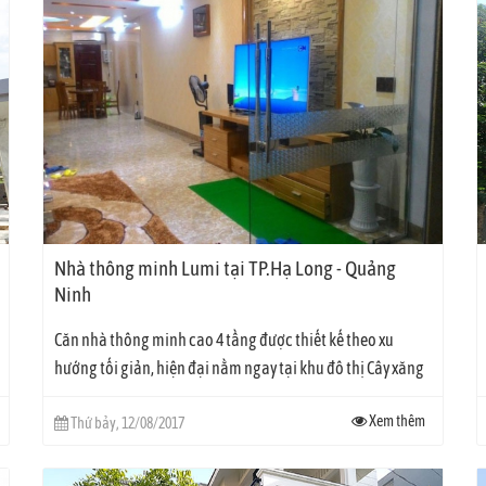
Nhà thông minh Lumi tại TP.Hạ Long - Quảng
Ninh
Căn nhà thông minh cao 4 tầng được thiết kế theo xu
umi chưa bao giờ làm khách hàng thất vọng bởi thiết kế tinh tế, đẹp mắt 
hướng tối giản, hiện đại nằm ngay tại khu đô thị Cây xăng
Cao Thắng, TP.Hạ Long, Quảng...
Xem thêm
Thứ bảy, 12/08/2017