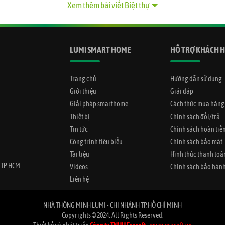
Xem thêm bài viết Biệt thự
LUMI SMART HOME
HỖ TRỢ KHÁCH 
Trang chủ
Hướng dẫn sử dụng
Giới thiệu
Giải đáp
Giải pháp smarthome
Cách thức mua hàng
Thiết bị
Chính sách đổi/trả
Tin tức
Chính sách hoàn tiề
Công trình tiêu biểu
Chính sách bảo mật
Tài liệu
Hình thức thanh toá
, TP HCM
Videos
Chính sách bảo hàn
Liên hệ
NHÀ THÔNG MINH LUMI - CHI NHÁNH TP.HỒ CHÍ MINH
Copyrights © 2024. All Rights Reserved.
Căn phòng ngủ tiện nghi, vô cùng ấm áp.