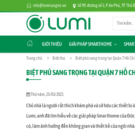
info@lumisaigon.vn
Số 99, đường số 5, P. An Phú, TP. Thủ
GIỚI THIỆU
GIẢI PHÁP SMARTHOME
SMART
Trang chủ
Biệt thự
Biệt phủ sang trọng tại Quận 7 Hồ Ch
BIỆT PHỦ SANG TRỌNG TẠI QUẬN 7 HỒ C
Thứ năm, 25/03/2021
Chủ nhà là người rất thích khám phá và sở hữu các thiết 
Lumi, anh đã tìm hiểu về các giải pháp Smarthome của Đức, Pháp
có, làm ảnh hưởng đến không gian và thiết kế của ngôi nhà