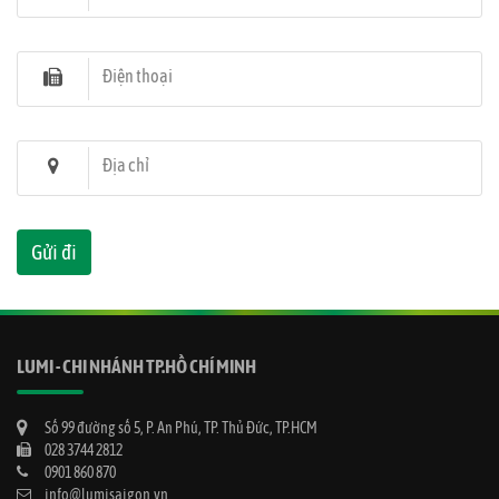
Điện thoại
Địa chỉ
LUMI - CHI NHÁNH TP.HỒ CHÍ MINH
Số 99 đường số 5, P. An Phú, TP. Thủ Đức, TP.HCM
028 3744 2812
0901 860 870
info@lumisaigon.vn