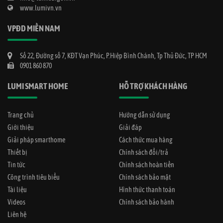
www.lumivn.vn
VPĐD MIỀN NAM
Số 22, Đường số 7, KĐT Vạn Phúc, P.Hiệp Bình Chánh, Tp Thủ Đức, TP HCM
0901 860 870
LUMI SMART HOME
HỖ TRỢ KHÁCH HÀNG
Trang chủ
Hướng dẫn sử dụng
Giới thiệu
Giải đáp
Giải pháp smarthome
Cách thức mua hàng
Thiết bị
Chính sách đổi/trả
Tin tức
Chính sách hoàn tiền
Công trình tiêu biểu
Chính sách bảo mật
Tài liệu
Hình thức thanh toán
Videos
Chính sách bảo hành
Liên hệ