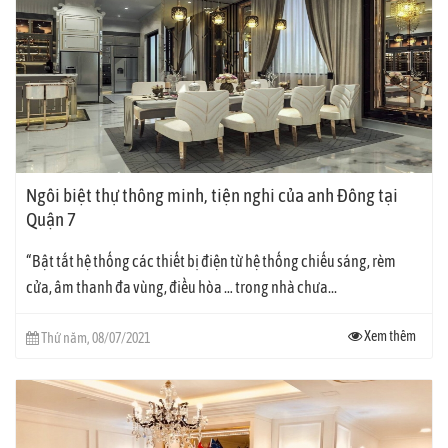
Công trình do đại lý nhà thông minh của Lumi Việt Nam tại Thái Bình
(Công ty Kinh doanh và Công nghệ Kiến Thịnh) thi công, lắp đặt.
Dưới đây là hình ảnh thêm về căn biệt thự này:
Công tắc điều khiển từ xa đảo chiều cầu thang
Ngôi biệt thự thông minh, tiện nghi của anh Đông tại
Quận 7
Công tắc điều khiển từ xa trong phòng
“Bật tắt hệ thống các thiết bị điện từ hệ thống chiếu sáng, rèm
cửa, âm thanh đa vùng, điều hòa … trong nhà chưa...
Công tắc điều khiển từ xa trong phòng ngủ
Xem thêm
Thứ năm, 08/07/2021
Công tắc điện cảm ứng hành lang