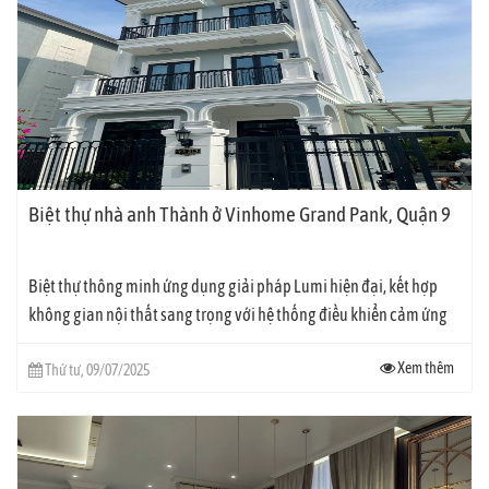
Dễ dàng giám sát, điều khiển qua điện thoại, máy tính bảng
Dù bận rộn với việc điều hành doanh nghiệp nhưng vì là doanh nhân
nên gia chủ khá đam mê công nghệ, luôn muốn khám phá những
tính năng mới để phục vụ cuộc sống của gia đình mình. Chính vì vậy,
anh đã quyết định đầu tư gói giải pháp nhà thông minh Elite cho
toàn bộ hệ thống đèn chiếu sáng, đèn cầu thang, điều hòa, bình nóng
Biệt thự nhà anh Thành ở Vinhome Grand Pank, Quận 9
lạnh, rèm cửa… Với gói giải pháp này, gia chủ có thể dễ dàng giám
sát, điều khiển, cài đặt ngữ cảnh phối hợp nhiều thiết bị hoặc hẹn giờ
Biệt thự thông minh ứng dụng giải pháp Lumi hiện đại, kết hợp
trên phần mềm Lumi Home cài đặt trên điện thoại của mình.
không gian nội thất sang trọng với hệ thống điều khiển cảm ứng
thông minh. Gia chủ dễ dàng...
Xem thêm
Thứ tư, 09/07/2025
Đây là một biệt thự đẹp nằm trong khu đô thị chất lượng cao, được
quy hoạch hợp lý và thiết kế phù hợp với văn hóa Á Đông, một dấu ấn
đặc biệt trong sự phát triển hạ tầng đô thị của thành phố Thái Bình.