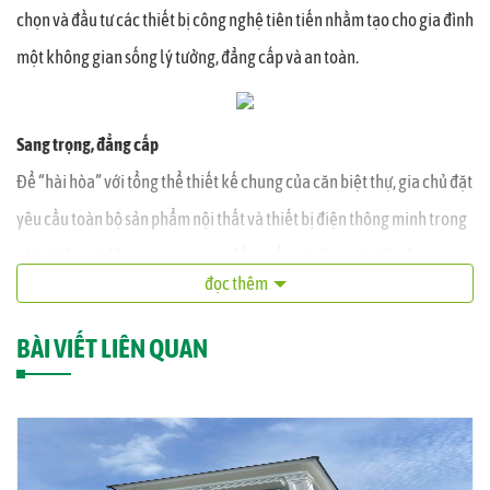
chọn và đầu tư các thiết bị công nghệ tiên tiến nhằm tạo cho gia đình
một không gian sống lý tưởng, đẳng cấp và an toàn.
Sang trọng, đẳng cấp
Để “hài hòa” với tổng thể thiết kế chung của căn biệt thự, gia chủ đặt
yêu cầu toàn bộ sản phẩm nội thất và thiết bị điện thông minh trong
nhà phải toát lên sự sang trọng, đẳng cấp và tiện nghi. Khi được tư
đọc thêm
vấn giải pháp thiết kế nhà thông minh Lumi Elite, gia chủ khá cẩn
trọng tìm hiểu đầy đủ thông tin về tính năng giải pháp, thiết kế mẫu
BÀI VIẾT LIÊN QUAN
mã, nguồn gốc chất lượng… và thực sự bị thuyết phục bởi kiểu dáng
và các tính năng ưu việt mà sản phẩm Lumi mang lại.