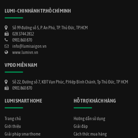
LUMI - CHI NHÁNH TP.HỒ CHÍ MINH
Số 99 đường số 5, P. An Phú, TP. Thủ Đức, TP.HCM
028 3744 2812
0901 860 870
info@lumisaigon.vn
www.lumivn.vn
VPĐD MIỀN NAM
Số 22, Đường số 7, KĐT Vạn Phúc, P.Hiệp Bình Chánh, Tp Thủ Đức, TP HCM
0901 860 870
LUMI SMART HOME
HỖ TRỢ KHÁCH HÀNG
Trang chủ
Hướng dẫn sử dụng
Giới thiệu
Giải đáp
Giải pháp smarthome
Cách thức mua hàng