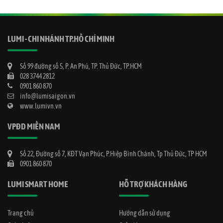
LUMI - CHI NHÁNH TP.HỒ CHÍ MINH
Số 99 đường số 5, P. An Phú, TP. Thủ Đức, TP.HCM
028 3744 2812
0901 860 870
info@lumisaigon.vn
www.lumivn.vn
VPĐD MIỀN NAM
Số 22, Đường số 7, KĐT Vạn Phúc, P.Hiệp Bình Chánh, Tp Thủ Đức, TP HCM
0901 860 870
LUMI SMART HOME
HỖ TRỢ KHÁCH HÀNG
Trang chủ
Hướng dẫn sử dụng