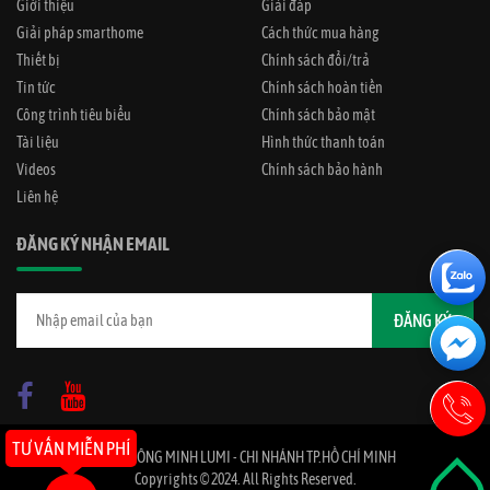
Giới thiệu
Giải đáp
Giải pháp smarthome
Cách thức mua hàng
Thiết bị
Chính sách đổi/trả
Tin tức
Chính sách hoàn tiền
Công trình tiêu biểu
Chính sách bảo mật
Tài liệu
Hình thức thanh toán
Videos
Chính sách bảo hành
Liên hệ
ĐĂNG KÝ NHẬN EMAIL
TƯ VẤN MIỄN PHÍ
NHÀ THÔNG MINH LUMI - CHI NHÁNH TP.HỒ CHÍ MINH
Copyrights © 2024. All Rights Reserved.