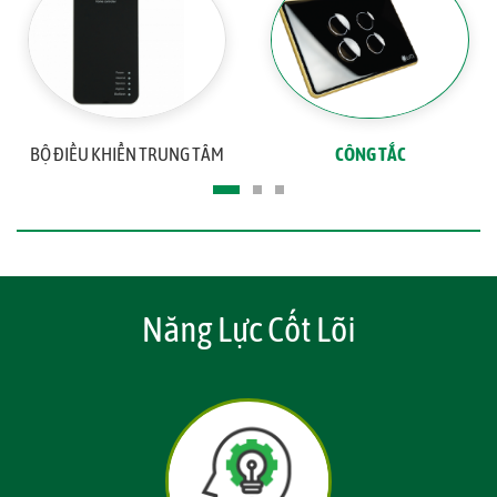
BỘ ĐIỀU KHIỂN TRUNG TÂM
CÔNG TẮC
Năng Lực Cốt Lõi