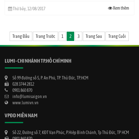
Xem thêm
Thứ bảy, 12/08/2017
Trang Đầu
Trang Trước
1
2
3
Trang Sau
Trang Cuối
LUMI - CHI NHÁNH TP.HỒ CHÍ MINH
Số 99 đường số 5, P. An Phú, TP. Thủ Đức, TP.HCM
028 3744 2812
0901 860 870
info@lumisaigon.vn
www.lumivn.vn
VPĐD MIỀN NAM
Số 22, Đường số 7, KĐT Vạn Phúc, P.Hiệp Bình Chánh, Tp Thủ Đức, TP HCM
0901 860 870